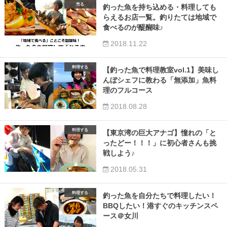
売る
釣った魚を持ち込める・料理しても
らえるお店一覧。釣りたては地域で
食べるのが醍醐味♪
2018.11.22
料理する
【釣った魚で料理教室vol.1】美味し
んぼシェフに教わる「無添加」魚料
理のフルコース
2018.08.28
料理する
【東京湾の巨大アナゴ】憧れの「と
ったどー！！！」に初心者さんも挑
戦しよう♪
2018.05.31
料理する
釣った魚を自分たちで料理したい！
BBQしたい！港すぐのキッチンスペ
ース＠女川