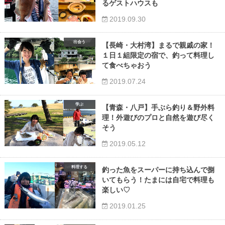
るゲストハウスも
2019.09.30
出会う
【長崎・大村湾】まるで親戚の家！
１日１組限定の宿で、釣って料理し
て食べちゃおう
2019.07.24
学ぶ
【青森・八戸】手ぶら釣り＆野外料
理！外遊びのプロと自然を遊び尽く
そう
2019.05.12
料理する
釣った魚をスーパーに持ち込んで捌
いてもらう！たまには自宅で料理も
楽しい♡
2019.01.25