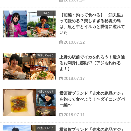
2018.07.24
出会う
【前編：釣って食べる】「知夫里」
って読める？美しすぎる秘境の島
は、魚と牛とイルカと愛情に溢れて
いた
2018.07.22
料理してもらう
上野の駅前でイカを釣ろう！透き通
るお刺身に感動♡（アジも釣れる
よ！）
2018.07.17
料理してもらう
横須賀ブランド「走水の絶品アジ」
を釣って食べよう！〜ダイニングバ
ー編〜
2018.07.11
料理してもらう
横須賀ブランド「走水の絶品アジ」