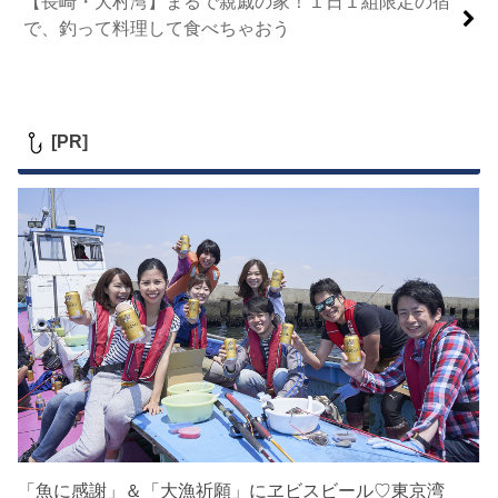
【長崎・大村湾】まるで親戚の家！１日１組限定の宿
で、釣って料理して食べちゃおう
[PR]
「魚に感謝」＆「大漁祈願」にヱビスビール♡東京湾