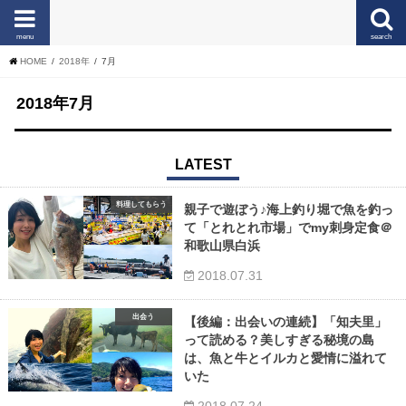
menu
search
HOME
2018年
7月
2018年7月
LATEST
料理してもらう
親子で遊ぼう♪海上釣り堀で魚を釣っ
て「とれとれ市場」でmy刺身定食＠
和歌山県白浜
2018.07.31
出会う
【後編：出会いの連続】「知夫里」
って読める？美しすぎる秘境の島
は、魚と牛とイルカと愛情に溢れて
いた