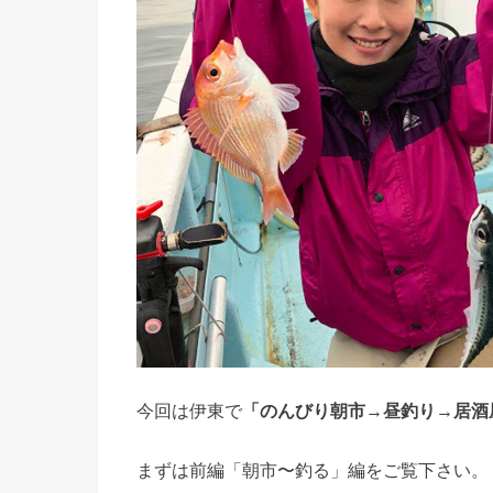
今回は伊東で
「のんびり朝市→昼釣り→居酒
まずは前編「朝市〜釣る」編をご覧下さい。