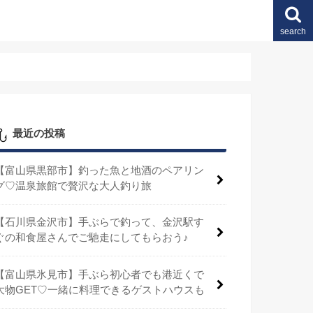
search
最近の投稿
【富山県黒部市】釣った魚と地酒のペアリン
グ♡温泉旅館で贅沢な大人釣り旅
【石川県金沢市】手ぶらで釣って、金沢駅す
ぐの和食屋さんでご馳走にしてもらおう♪
【富山県氷見市】手ぶら初心者でも港近くで
大物GET♡一緒に料理できるゲストハウスも