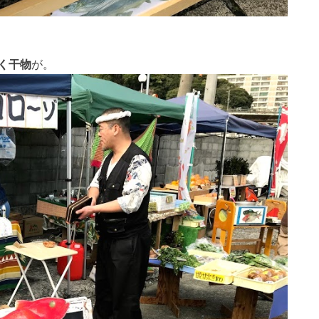
く干物
が。